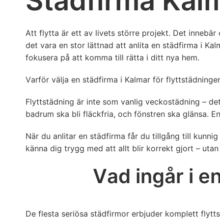
Städfirma Kalm
Att flytta är ett av livets större projekt. Det innebä
det vara en stor lättnad att anlita en städfirma i Ka
fokusera på att komma till rätta i ditt nya hem.
Varför välja en städfirma i Kalmar för flyttstädninge
Flyttstädning är inte som vanlig veckostädning – det
badrum ska bli fläckfria, och fönstren ska glänsa. E
När du anlitar en städfirma får du tillgång till kunn
känna dig trygg med att allt blir korrekt gjort – uta
Vad ingår i e
De flesta seriösa städfirmor erbjuder komplett flytt