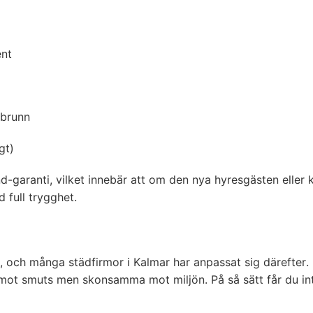
ent
vbrunn
gt)
garanti, vilket innebär att om den nya hyresgästen eller k
 full trygghet.
er, och många städfirmor i Kalmar har anpassat sig därefter
ot smuts men skonsamma mot miljön. På så sätt får du inte 