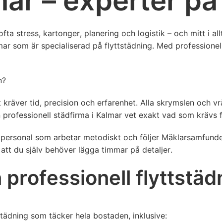
ar – experter på 
r ofta stress, kartonger, planering och logistik – och mitt i
lmar som är specialiserad på flyttstädning. Med professionel
n?
 kräver tid, precision och erfarenhet. Alla skrymslen och vr
n professionell städfirma i Kalmar vet exakt vad som krävs f
ig personal som arbetar metodiskt och följer Mäklarsamfundets
n att du själv behöver lägga timmar på detaljer.
n professionell flyttstäd
städning som täcker hela bostaden, inklusive: