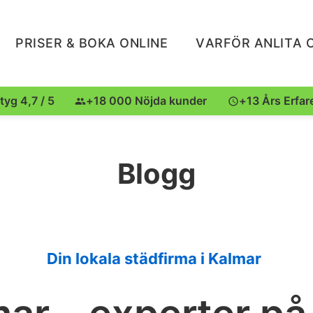
PRISER & BOKA ONLINE
VARFÖR ANLITA 
tyg 4,7 / 5
+18 000 Nöjda kunder
+13 Års Erfar
Blogg
Din lokala städfirma i Kalmar